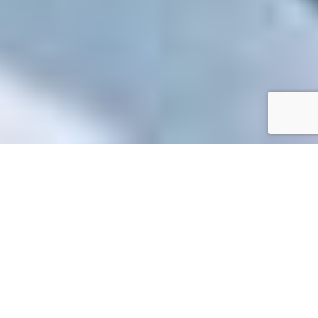
Accueil
/
Toutes les démarches
Toutes les démarches