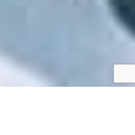
Accueil
/
Toutes les démarches
Toutes les démarches