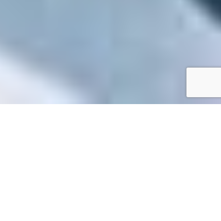
Accueil
/
Toutes les démarches
Toutes les démarches