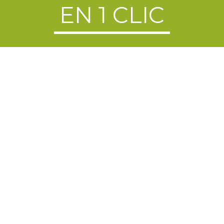
EN 1 CLIC
NTINE
RÉSERVATION DE
PRÊT D
IRE
SALLE
Coordonnées de la Mairie
Adresse
: La Bourse, 30111 Congénies
Téléphone :
04 66 80 70 87