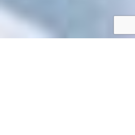
Accueil
/
Toutes les démarches
Toutes les démarches