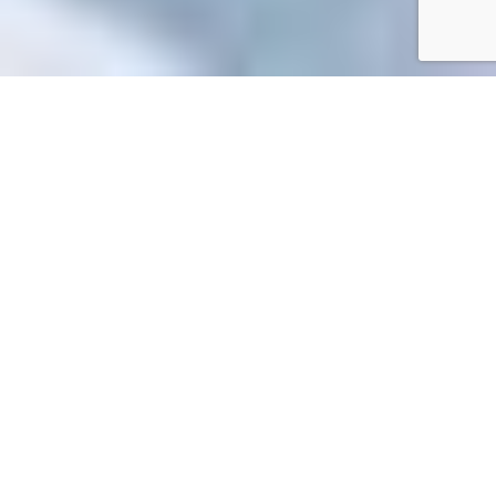
Accueil
/
Toutes les démarches
Toutes les démarches
Accueil particuliers
Services en ligne et formulaires
>
>
Requête en adoption simple d'un mineur par une personne à
titre individuel