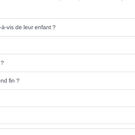
à-vis de leur enfant ?
 ?
nd fin ?