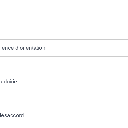
dience d'orientation
aidoirie
 désaccord