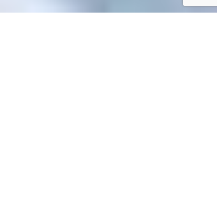
Accueil
/
Mes démarches en ligne
Mes démarches en ligne
Accueil particuliers
Argent - Impôts - Consommation
Impôt
>
>
sur le revenu : déclaration et revenus à déclarer
Impôt sur le
>
revenu - Première déclaration de revenus