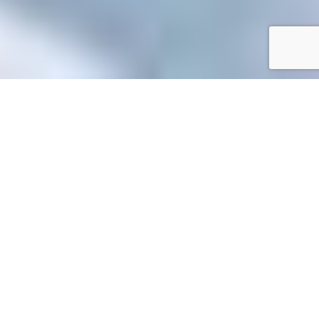
Accueil
/
Mes démarches en ligne
Mes démarches en ligne
Accueil particuliers
Papiers - Citoyenneté - Élections
>
>