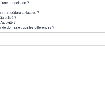
d'une association ?
'une procédure collective ?
à utilisé ?
'activité ?
de domaine : quelles différences ?
EN 1 CLIC