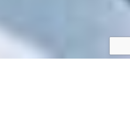
Accueil
/
Toutes les démarches
Toutes les démarches