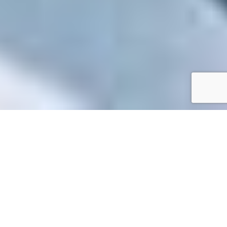
Accueil
/
Toutes les démarches
Toutes les démarches