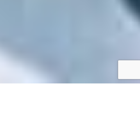
Accueil
/
Toutes les démarches
Toutes les démarches