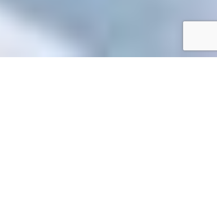
Accueil
/
Toutes les démarches
Toutes les démarches