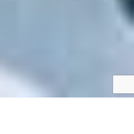
Accueil
/
Toutes les démarches
Toutes les démarches