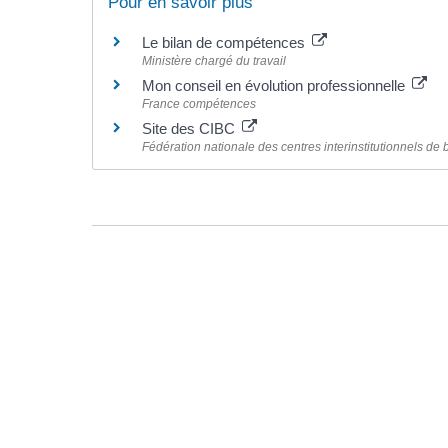
Pour en savoir plus
Le bilan de compétences
Ministère chargé du travail
Mon conseil en évolution professionnelle
France compétences
Site des CIBC
Fédération nationale des centres interinstitutionnels d
©
Direction de l'information légale et administrative
comarquage developpé par l'
agence web
kienso.fr