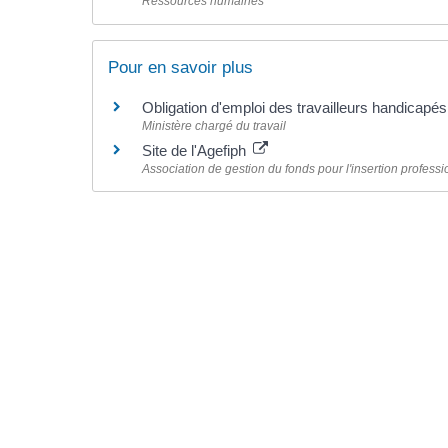
Ressources humaines
Pour en savoir plus
Obligation d'emploi des travailleurs handicapé
Ministère chargé du travail
Site de l'Agefiph
Association de gestion du fonds pour l'insertion profes
©
Direction de l'information légale et administrative
comarquage developpé par l'
agence web
kienso.fr