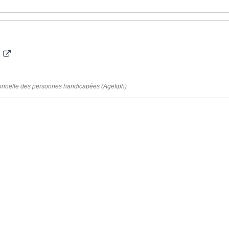
s
sionnelle des personnes handicapées (Agefiph)