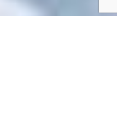
Accueil
/
Toutes les démarches
Toutes les démarches
Accueil particuliers
Travail - Formation
Formation des
>
>
salariés du secteur privé
Congé de formation économique,
>
sociale, environnementale et syndicale (CFESES)