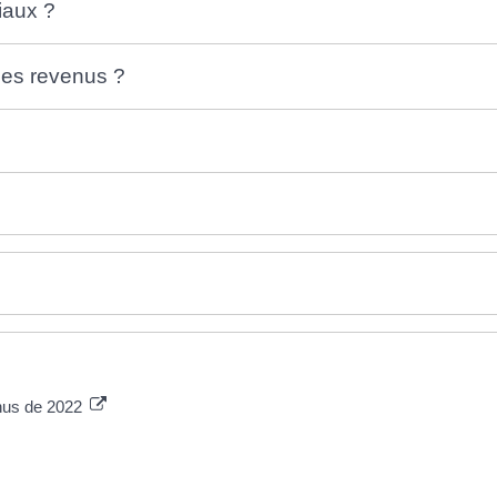
iaux ?
des revenus ?
enus de 2022