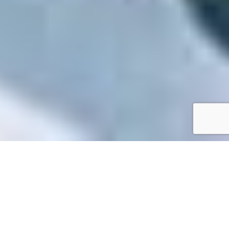
Accueil
/
Toutes les démarches
Toutes les démarches