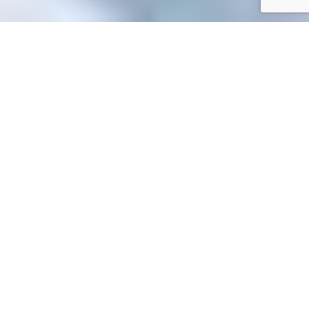
Accueil
/
Toutes les démarches
Toutes les démarches
Accueil particuliers
Travail - Formation
Carrière dans la
>
>
fonction publique
Avancements d'échelon et de grade dans
>
la fonction publique