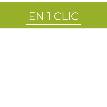
EN 1 CLIC
NTINE
RÉSERVATION DE
PRÊT D
IRE
SALLE
Coordonnées de la Mairie