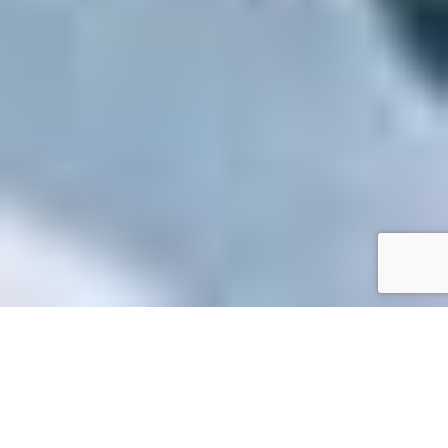
Accueil
/
Toutes les démarches
Toutes les démarches