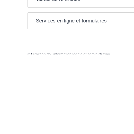
Services en ligne et formulaires
©
Direction de l'information légale et administrative
comarquage developpé par l'
agence web
kienso.fr